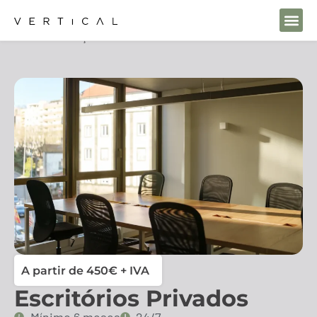
Home
Soluções
Escritórios Privados
Espaços d
A partir de 450€ + IVA
Escritórios Privados