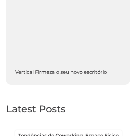
Vertical Firmeza o seu novo escritório
Latest Posts
Yoga, pilates e massagem no
Tendências de Coworking
,
Espaço Físico